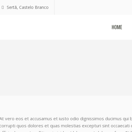
Sertã, Castelo Branco
HOME
At vero eos et accusamus et iusto odio dignissimos ducimus qui b
corrupti quos dolores et quas molestias excepturi sint occaecati c