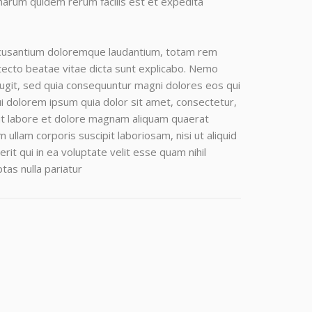
t harum quidem rerum facilis est et expedita
accusantium doloremque laudantium, totam rem
itecto beatae vitae dicta sunt explicabo. Nemo
fugit, sed quia consequuntur magni dolores eos qui
i dolorem ipsum quia dolor sit amet, consectetur,
 ut labore et dolore magnam aliquam quaerat
llam corporis suscipit laboriosam, nisi ut aliquid
t qui in ea voluptate velit esse quam nihil
tas nulla pariatur