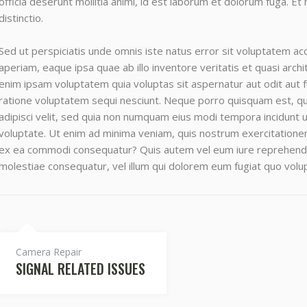
officia deserunt mollitia animi, id est laborum et dolorum fuga. E
distinctio.
Sed ut perspiciatis unde omnis iste natus error sit voluptatem 
aperiam, eaque ipsa quae ab illo inventore veritatis et quasi arch
enim ipsam voluptatem quia voluptas sit aspernatur aut odit aut 
ratione voluptatem sequi nesciunt. Neque porro quisquam est, qu
adipisci velit, sed quia non numquam eius modi tempora incidunt
voluptate. Ut enim ad minima veniam, quis nostrum exercitationem u
ex ea commodi consequatur? Quis autem vel eum iure reprehenderi
molestiae consequatur, vel illum qui dolorem eum fugiat quo volup
Camera Repair
SIGNAL RELATED ISSUES